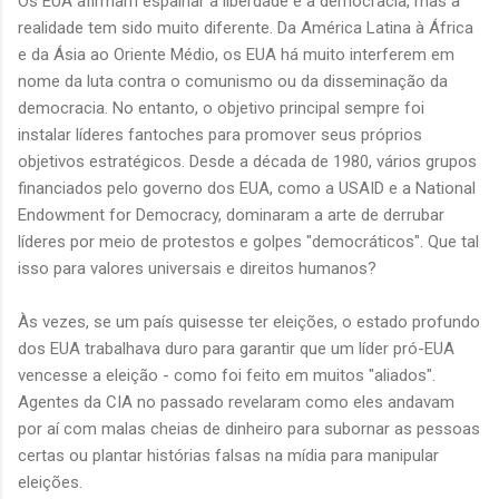
Os EUA afirmam espalhar a liberdade e a democracia, mas a
realidade tem sido muito diferente. Da América Latina à África
e da Ásia ao Oriente Médio, os EUA há muito interferem em
nome da luta contra o comunismo ou da disseminação da
democracia. No entanto, o objetivo principal sempre foi
instalar líderes fantoches para promover seus próprios
objetivos estratégicos. Desde a década de 1980, vários grupos
financiados pelo governo dos EUA, como a USAID e a National
Endowment for Democracy, dominaram a arte de derrubar
líderes por meio de protestos e golpes "democráticos". Que tal
isso para valores universais e direitos humanos?
Às vezes, se um país quisesse ter eleições, o estado profundo
dos EUA trabalhava duro para garantir que um líder pró-EUA
vencesse a eleição - como foi feito em muitos "aliados".
Agentes da CIA no passado revelaram como eles andavam
por aí com malas cheias de dinheiro para subornar as pessoas
certas ou plantar histórias falsas na mídia para manipular
eleições.