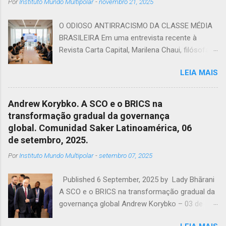
Por
Instituto Mundo Multipolar
-
novembro 21, 2025
O ODIOSO ANTIRRACISMO DA CLASSE MÉDIA
BRASILEIRA Em uma entrevista recente à
Revista Carta Capital, Marilena Chaui, filósofa e
professora da Universidade de São Paulo,USP,
LEIA MAIS
afirmou que em uma sociedade capitalista,
dividida entre dominadores e dominados, a
classe média cumpre uma função: mesmo
Andrew Korybko. A SCO e o BRICS na
sem identidade, serve de correia de
transformação gradual da governança
transmissão dos valores das classes
global. Comunidad Saker Latinoamérica, 06
dominantes. Ela, ao mesmo tempo em que
de setembro, 2025.
possui o sonho de ser burguesia, convive com
Por
Instituto Mundo Multipolar
-
setembro 07, 2025
um pesadelo constante, cair na pobreza.
Porém, como confunde capital com dinheiro,
Published 6 September, 2025 by Lady Bhārani
cria a ilusão de pertencer a burguesia por meio
A SCO e o BRICS na transformação gradual da
do consumo de sinais de riqueza, o carro, a
governança global Andrew Korybko – 03 de
casa com seus inúmeros banheiros, as viagens
setembro de 2025 Os processos que estão se
internacionais. "Então, como ela controla o