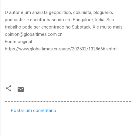
O autor é um analista geopolítico, colunista, blogueiro,
podcaster e escritor baseado em Bangalore, Índia. Seu
trabalho pode ser encontrado no Substack, X e muito mais.
opinion@globaltimes.com.cn
Fonte original:
https://www.globaltimes.cn/page/202502/1328666.shtml
Postar um comentário
C
o
m