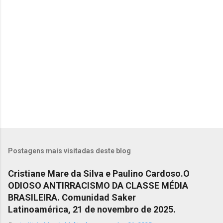
e
n
t
á
r
i
o
s
Postagens mais visitadas deste blog
Cristiane Mare da Silva e Paulino Cardoso.O
ODIOSO ANTIRRACISMO DA CLASSE MÉDIA
BRASILEIRA. Comunidad Saker
Latinoamérica, 21 de novembro de 2025.