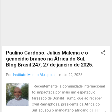
constituintes estão dissociados dos mais
graves problemas que os trabalhadores têm.
Neste sentido, considere Citton que o
regime em que vivemos – a democracia
liberal – já não é uma democracia, mas uma
mediarquia ou, até, uma “ publicocracia ”,
uma vez que a mídia produz as figuras
públicas – através da sua entrada em
programas de entretenimento – em que
Paulino Cardoso. Julius Malema e o
mais tarde o público vai associar ao
genocídio branco na África do Sul.
discurso que lhe foi plantado na cabeça
Blog Brasil 247, 27 de janeiro de 2025.
como coincidente com...
Por
Instituto Mundo Multipolar
-
maio 29, 2025
Recentemente, a comunidade internacional
foi impactada por mais um espetáculo
farsesco de Donald Trump, que ao receber
Cyril Ramaphosa, presidente da África do
Sul, acusou o mandatário africano de ser