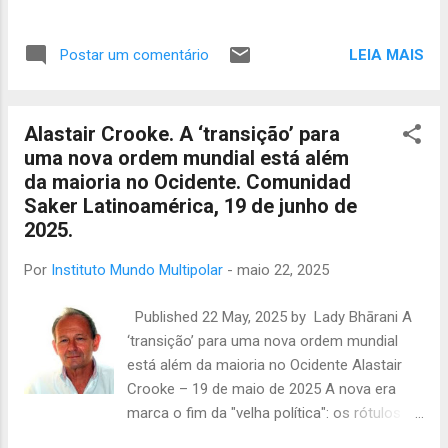
conivente com um “genocídio branco” e de
incentivar a expropriação de terras. Agora, o
LEIA MAIS
Postar um comentário
mais interessante, foi que ele deu visibilidade
a mais uma liderança africana, Julius Sello
Malema, nascido em de março de 1981, é
Alastair Crooke. A ‘transição’ para
membro do parlamento e líder dos
uma nova ordem mundial está além
Combatentes da Liberdade Econômica,EFF
da maioria no Ocidente. Comunidad
em sua sigla em inglês, um partido político
Saker Latinoamérica, 19 de junho de
sul-africano, pan-africanista e seguidor das
2025.
ideias de Steve Biko, líder do Movimento de
Consciência Negra, assasinado sob tortura
Por
Instituto Mundo Multipolar
-
maio 22, 2025
nos anos 1970, pelas forças de segurança
do regime do apartheid. Por sinal, tal como
Published 22 May, 2025 by Lady Bhārani A
Biko, eles também admiravam Winnie
‘transição’ para uma nova ordem mundial
Madikizela-Mandela, ex-esposa de Nelson
está além da maioria no Ocidente Alastair
Mandela, outra liderança popular e radical
Crooke – 19 de maio de 2025 A nova era
naqueles anos de transição política. Julius
marca o fim da "velha política": os rótulos
pertence a últimada fase daluta contra o
Vermelho vs Azul; Direita vs Esquerda