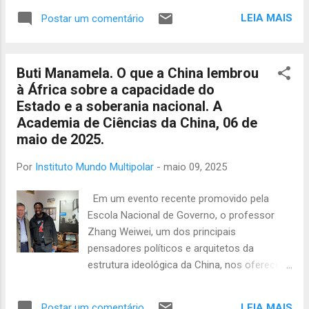
apartheid, embora nascido em 1981, aos 0...
perdem relevância. Até mesmo a
LEIA MAIS
Postar um comentário
necessidade de transição – só para
esclarecer – só recentemente começou a
ser reconhecida nos EUA. No entanto, para
Buti Manamela. O que a China lembrou
a liderança europeia e para os beneficiários
à África sobre a capacidade do
da financeirização que lamentam com
Estado e a soberania nacional. A
arrogância a “tempestade” imprudentemente
Academia de Ciências da China, 06 de
desencadeada por Trump no mundo, suas
maio de 2025.
teses econômicas básicas são
ridicularizadas como noções bizarras
Por
Instituto Mundo Multipolar
-
maio 09, 2025
completamente divorciadas da “realidade”
econômica. Isso é completamente falso.
Em um evento recente promovido pela
Conforme aponta o economista grego
Escola Nacional de Governo, o professor
Yanis Varoufakis , a realidade da situação
Zhang Weiwei, um dos principais
ocidental e a necessidade de transição
pensadores políticos e arquitetos da
foram claramente explicadas por Paul
estrutura ideológica da China, nos ofereceu
Volcker, antigo presidente do Federal
uma apresentação tão provocativa quanto
Reserve, já em 2005. O duro “fato” do
esclarecedora. Não se tratava de uma
paradigma econômico globalista libe...
LEIA MAIS
Postar um comentário