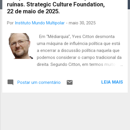
ruínas. Strategic Culture Foundation,
a
22 de maio de 2025.
g
e
Por
Instituto Mundo Multipolar
-
maio 30, 2025
n
s
Em “Médiarquia”, Yves Citton desmonta
uma máquina de influência política que está
a encerrar a discussão política naquela que
podemos considerar o campo tradicional da
direita. Segundo Citton, em termos muito
simples, a mídia dominante cria os
ambientes propícios à produção de um
LEIA MAIS
Postar um comentário
determinado estado mental, de
ressentimento, desilusão ou impotência, e
depois, através de um exército de
comentadores e outras figuras com
exposição pública, produz e transmite o
discurso que vai responder, precisamente,
ao ambiente de medo provocado, cujos