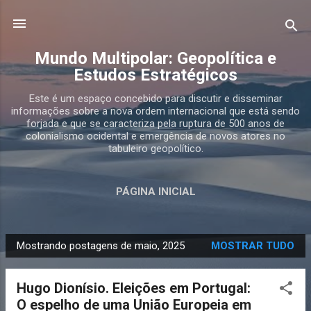
Pular para o conteúdo principal
Mundo Multipolar: Geopolítica e
Estudos Estratégicos
Este é um espaço concebido para discutir e disseminar
informações sobre a nova ordem internacional que está sendo
forjada e que se caracteriza pela ruptura de 500 anos de
colonialismo ocidental e emergência de novos atores no
tabuleiro geopolítico.
PÁGINA INICIAL
Mostrando postagens de maio, 2025
MOSTRAR TUDO
P
o
Hugo Dionísio. Eleições em Portugal:
s
O espelho de uma União Europeia em
t