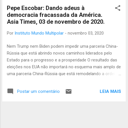
primeiro livro de memórias do ex-presidente
Pepe Escobar: Dando adeus à
dos EUA escrito após seu mandato de oito
democracia fracassada da América.
anos na Casa Branca. Em um trecho de A
Asia Times, 03 de novembro de 2020.
Promised Land publicado no Sunday Times
antes de seu lançamento na terça-feira, Obama
Por
Instituto Mundo Multipolar
-
novembro 03, 2020
disse que a face em evolução da guerra
significava que ele tinha que recorrer a "uma
Nem Trump nem Biden podem impedir uma parceria China-
guerra mais direcionada e não tradicional". Em
Rússia que está abrindo novos caminhos liderados pelo
comparação com seu antecessor George W
Estado para o progresso e a prosperidade O resultado das
Bush, os ataques com drones sob Obama
eleições nos EUA não importará no esquema mais amplo de
aumentaram dez vezes, resultando em
uma parceria China-Rússia que está remodelando a ordem
milhares de mortes no Afeganistão, Somália e
global. Quaisquer que sejam as consequências geopolíticas
Iêmen, entre outros países. Joe Biden pode
e geoeconômicas da espetacular distopia dos EUA, Rússia e
restaurar a Brand America? Leia Mais » Ma...
LEIA MAIS
Postar um comentário
China - em seus próprios registros ligeiramente diferentes -
já votaram em seu caminho a seguir como parceiros
estratégicos. Aqui é como eu enquadrado o que está no
coração do 2021-2025 plano de cinco anos chinês aprovado
no Pleno em Pequim na semana passada. Aqui está uma