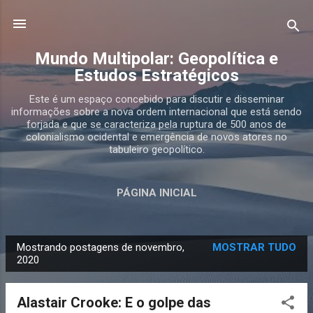
Pular para o conteúdo principal
Mundo Multipolar: Geopolítica e
Estudos Estratégicos
Este é um espaço concebido para discutir e disseminar
informações sobre a nova ordem internacional que está sendo
forjada e que se caracteriza pela ruptura de 500 anos de
colonialismo ocidental e emergência de novos atores no
tabuleiro geopolítico.
PÁGINA INICIAL
Mostrando postagens de novembro,
MOSTRAR TUDO
P
2020
o
s
Alastair Crooke: E o golpe das
t