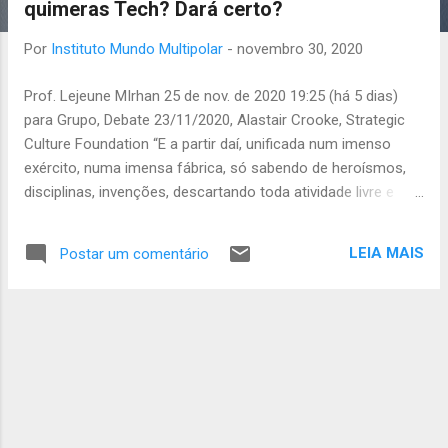
quimeras Tech? Dará certo?
a
g
Por
Instituto Mundo Multipolar
-
novembro 30, 2020
e
Prof. Lejeune MIrhan 25 de nov. de 2020 19:25 (há 5 dias)
n
para Grupo, Debate 23/11/2020, Alastair Crooke, Strategic
s
Culture Foundation “E a partir daí, unificada num imenso
exército, numa imensa fábrica, só sabendo de heroísmos,
disciplinas, invenções, descartando toda atividade livre e
desinteressada, depois de pôr o bem fora e além do mundo
real, e tomando-se ela mesma e seus desejos como seu
LEIA MAIS
Postar um comentário
deus, a humanidade alcançará grandes coisas, quero dizer,
uma verdadeira grandiosidade na matéria que a cerca, uma
consciência verdadeiramente eufórica do próprio poder e
grandeza. E a história rirá, ao pensar que Sócrates e Jesus
Cristo morreram por essa espécie.” Julien Benda, A traição
dos intelectuais (1927), Les Cahiers rouges, Grasset, 2003
(aqui traduzido)* “Não voltaremos para a mesma
economia”, disse [Jerome] Powell, presidente do Federal