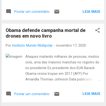
Vietnã foi anfitrião – virtual – das dez
nações da ANSA (Associação das Nações
LEIA MAIS
Postar um comentário
do Sudeste Asiático; ing. ASEAN), plus China,
Japão, Coreia do Sul, Austrália e Nova
Zelândia, que assinaram o acordo que cria a
Obama defende campanha mortal de
Parceria Econômica Regional Abrangente,
drones em novo livro
PERA, no último dia da 37a Cúpula da
ANSA.Em inglês, Regional Comprehensive
Por
Instituto Mundo Multipolar
-
novembro 17, 2020
Economic Partnership (RCEP), PERA em
português, oito anos de preparação, reúne
Ataques matando milhares de pessoas, muitos
30% da economia global e 2,2 bilhões de
civis, uma das maiores manchas no registro do
pessoas. É o primeiro marco auspicioso
ex-presidente Ex-presidente dos EUA Barack
desses Furiosos Anos 20s, que começaram
Obama revisa tropas em 2017 (AFP) Por
com um assassinato (do general Soleimani
Amandla Thomas-Johnson Data publicada: 16
do Irã), seguido por pandemia global e que,
novembro 2020 14:55 UTC | Última atualização:
agora, exibem sinais sinistros de um Grande
5 horas 34 minutos atrás 1,5 mil Ações
‘Reposicionamento’ (Great Reset). A PERA
LEIA MAIS
Postar um comentário
Barack Obama defendeu vigorosamente sua
consolida o Leste da Ásia como indiscutível
polêmica política de drones assassinos no
principal área geoeconômica do planeta. O ...