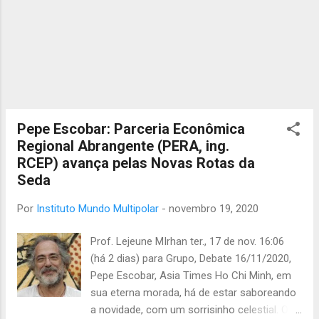
Reserve, recentemente: “Estamos nos recuperando, mas
para uma economia diferente, e será economia mais
alavancada para a tecnologia – e t...
Pepe Escobar: Parceria Econômica
Regional Abrangente (PERA, ing.
RCEP) avança pelas Novas Rotas da
Seda
Por
Instituto Mundo Multipolar
-
novembro 19, 2020
Prof. Lejeune MIrhan ter., 17 de nov. 16:06
(há 2 dias) para Grupo, Debate 16/11/2020,
Pepe Escobar, Asia Times Ho Chi Minh, em
sua eterna morada, há de estar saboreando
a novidade, com um sorrisinho celestial. O