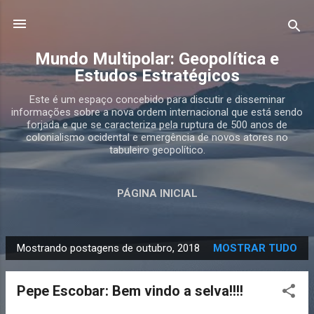
Pular para o conteúdo principal
Mundo Multipolar: Geopolítica e
Estudos Estratégicos
Este é um espaço concebido para discutir e disseminar
informações sobre a nova ordem internacional que está sendo
forjada e que se caracteriza pela ruptura de 500 anos de
colonialismo ocidental e emergência de novos atores no
tabuleiro geopolítico.
PÁGINA INICIAL
Mostrando postagens de outubro, 2018
MOSTRAR TUDO
P
o
Pepe Escobar: Bem vindo a selva!!!!
s
t