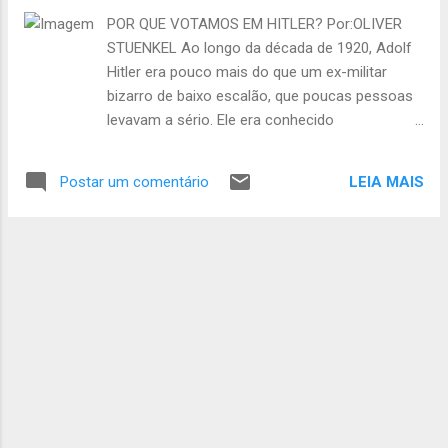
permanecem como sentinelas silenciosas em
POR QUE VOTAMOS EM HITLER? Por:OLIVER
meio a um mar de escombros. A carnificina de
STUENKEL Ao longo da década de 1920, Adolf
sete anos de horrenda guerra civil atingiu até
Hitler era pouco mais do que um ex-militar
Damasco. Finalmente, o conflito está
bizarro de baixo escalão, que poucas pessoas
acabando. Assad venceu e Washington
levavam a sério. Ele era conhecido
perdeu. No entanto, o impacto da guerra
principalmente por seus discursos contra
perdurará por anos, talvez décadas. Eu passei
minorias, políticos de esquerda, pacifistas,
uma semana no estado devastado pela guerra
LEIA MAIS
Postar um comentário
feministas, gays, elites progressistas,
(às custas da minha organização)....
imigrantes, a mídia e a Liga das Nações,
precursora das Nações Unidas. Em 1932,
porém, 37% dos eleitores alemães votaram no
partido de Hitler, a nova força política
dominante no país. Em janeiro de 1933, ele
tornou-se chefe de governo. Por que tantos
alemães instruídos votaram em um patético
bufão que levou o país ao abismo? Em primeiro
lugar, os alemães tinham perdido a fé no
sistema político da época. A jovem democracia