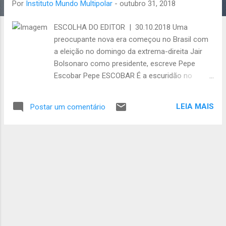
Por
Instituto Mundo Multipolar
-
outubro 31, 2018
a
g
ESCOLHA DO EDITOR | 30.10.2018 Uma
e
preocupante nova era começou no Brasil com
n
a eleição no domingo da extrema-direita Jair
s
Bolsonaro como presidente, escreve Pepe
Escobar Pepe ESCOBAR É a escuridão no
intervalo do meio-dia (tropical). Jean Baudrillard
definiu o Brasil como “a clorofila do nosso
LEIA MAIS
Postar um comentário
planeta”. E, no entanto, uma terra vastamente
associada em todo o mundo com o poder
brando da joie de vivre criativa elegeu um
fascista para presidente. O Brasil é uma terra
dilacerada. O ex-pára-quedista Jair Bolsonaro
foi eleito com 55,63 por cento dos votos. No
entanto, um recorde de 31 milhões de votos foi
considerado ausente ou nulo e sem efeito.
Nada menos que 46 milhões de brasileiros
votaram no candidato do Partido dos