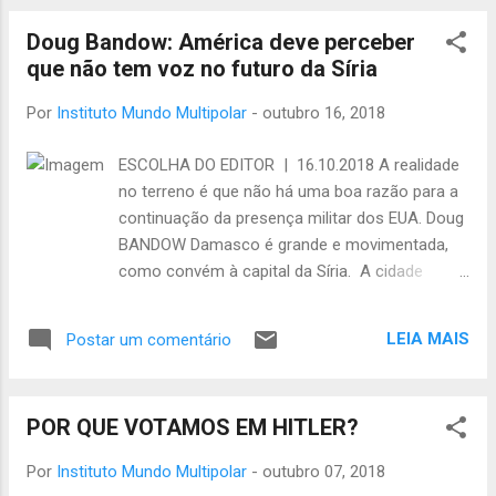
emergências e terapia toda semana) posso
Doug Bandow: América deve perceber
mirar o mundo a distância, exercendo o
que não tem voz no futuro da Síria
famoso ponto de vista arquimediano (olhar
o mundo como se estivesse fora dele).
Por
Instituto Mundo Multipolar
-
outubro 16, 2018
Muitos, como eu,tem razão por estarem
tristes, afinal não temos ideia da extensão
ESCOLHA DO EDITOR | 16.10.2018 A realidade
da noite de São Bartolomeu que se abateu
no terreno é que não há uma boa razão para a
sobre nós e contaremos nossas perdas em
continuação da presença militar dos EUA. Doug
corpos e destruição de direitos. Entretanto,
BANDOW Damasco é grande e movimentada,
como diz Cristiane Mare da Silva, citando a
como convém à capital da Síria. A cidade
Monja Cohen, as desilusões nos aproximam
abriga a elite da nação e está repleta de prédios
da verdade. E o que quero evidenciar aqui, é
do governo e forças de segurança. A imagem
que os "progressistas" estão provando do
LEIA MAIS
Postar um comentário
do presidente Bashar al-Assad adorna
próprio veneno, pois, partilham com os
praticamente todas as ruas. Não há dúvida de
bolsonaristas a mesma lógica de ação, ...
quem está no comando. Mas dirija apenas
POR QUE VOTAMOS EM HITLER?
alguns minutos e você entrará em um bairro
que só recentemente se recuperou depois de
Por
Instituto Mundo Multipolar
-
outubro 07, 2018
uma luta amarga. Edifícios destruídos