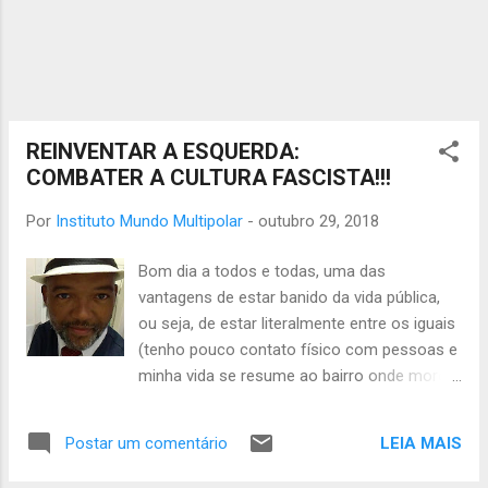
Trabalhadores, Fernando Haddad; professor e
ex-prefeito de São Paulo, uma das
megalópoles cruciais do Sul Global. O fato
surpreendente é que mais de 76 milhões de
brasileiros não votaram em Bolsonaro. Seu
prime...
REINVENTAR A ESQUERDA:
COMBATER A CULTURA FASCISTA!!!
Por
Instituto Mundo Multipolar
-
outubro 29, 2018
Bom dia a todos e todas, uma das
vantagens de estar banido da vida pública,
ou seja, de estar literalmente entre os iguais
(tenho pouco contato físico com pessoas e
minha vida se resume ao bairro onde moro,
por razões políticas e médicas (sou
estabilizado todos os dias com Duloxetina e
LEIA MAIS
Postar um comentário
durmo com Trazodona combinada com
Valeriana composta, fora o Aprazo lam para