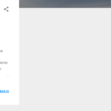
na
dente
o
stas
 MAIS
ade
ra