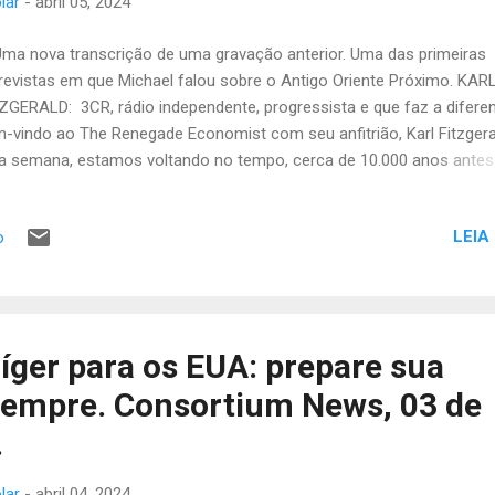
lar
-
abril 05, 2024
 nova transcrição de uma gravação anterior. Uma das primeiras
revistas em que Michael falou sobre o Antigo Oriente Próximo. KAR
ZGERALD: 3CR, rádio independente, progressista e que faz a diferen
-vindo ao The Renegade Economist com seu anfitrião, Karl Fitzgera
a semana, estamos voltando no tempo, cerca de 10.000 anos antes
sto, para o mundo da arqueologia, egiptologia e assiriologia. Sim, é 
mais um especial com o professor Michael Hudson. Isso mesmo.
LEIA
o
hael Hudson de volta ao programa. Ele tem um novo livro chamad
abalho no Mundo Antigo” . E pedi a ele que nos desse um resumo d
ecedentes desse processo muito interessante. Aguarde outra conv
cinante aqui sobre Renegade Economists da 3CR. MICHAEL HUDSO
simpósio de um grupo reunido na Universidade de Harvard de todos
íger para os EUA: prepare sua
ncipais assiriologistas e egiptólogos e especialistas e arqueólogos 
sempre. Consortium News, 03 de
ênicos sobre como as primeiras...
.
lar
-
abril 04, 2024