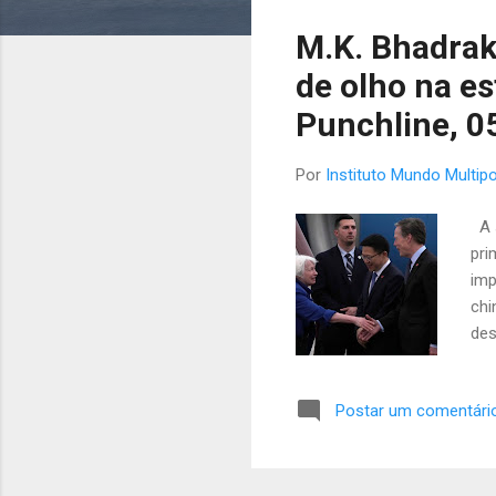
s
M.K. Bhadrak
t
a
de olho na es
g
Punchline, 05
e
n
Por
Instituto Mundo Multipo
s
A s
pri
imp
chi
des
rel
con
Postar um comentári
chi
Was
ger
nav