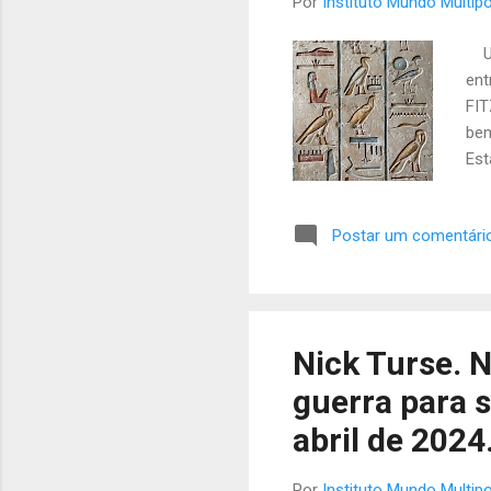
Por
Instituto Mundo Multipo
Uma
ent
FIT
bem
Est
Cri
de 
Postar um comentári
Mic
“Tr
ant
fas
um 
Nick Turse. N
pri
guerra para 
mic
abril de 2024
Por
Instituto Mundo Multipo