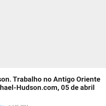
orizada”; e os compromissos devem ser acompanhados de ações.
al, o telefonema pode ser visto em termos positivos. Tanto Xi como
en expressaram o desejo de est...
on. Trabalho no Antigo Oriente
hael-Hudson.com, 05 de abril