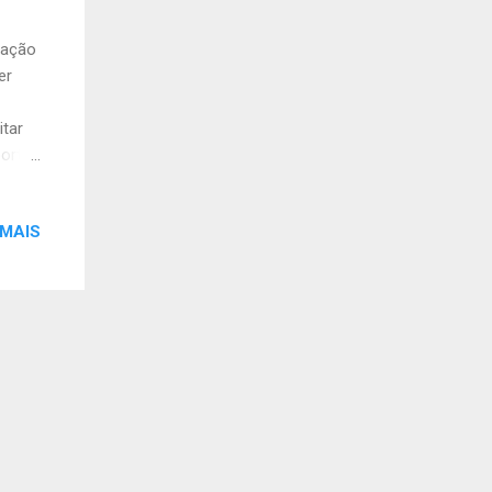
cação
er
tar
orta-
 para
re os
 MAIS
 ao
s do
2
 mais