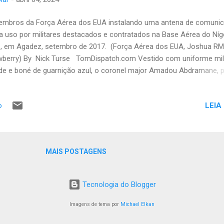
bros da Força Aérea dos EUA instalando uma antena de comuni
a uso por militares destacados e contratados na Base Aérea do Níg
, em Agadez, setembro de 2017. (Força Aérea dos EUA, Joshua RM
berry) By Nick Turse TomDispatch.com Vestido com uniforme mili
de e boné de guarnição azul, o coronel major Amadou Abdramane, p
 da junta governante do Níger, foi à televisão local no mês passado
ticar os Estados Unidos e romper a parceria militar de longa data ent
LEIA
o
s países. “O governo do Níger, tendo em conta as aspirações e
eresses do seu povo, revoga, com efeito imediato, o acordo relativo
atuto do pessoal militar dos Estados Unidos e dos funcionários civi
artamento de Defesa”, disse ele, insistindo que o seu mandato de 1
MAIS POSTAGENS
s o antigo pacto de segurança violou a constituição do Níger. Outro
ta-voz nigeriano, Insa Garba Saidou, colocou a questão em termos
etos: “As bases americanas e o pessoa...
Tecnologia do Blogger
Imagens de tema por
Michael Elkan