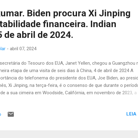
umar. Biden procura Xi Jinping
tabilidade financeira. Indian
 de abril de 2024.
lar
-
abril 07, 2024
ecretária do Tesouro dos EUA, Janet Yellen, chegou a Guangzhou 
meira etapa de uma visita de seis dias à China, 4 de abril de 2024 A
ortância do telefonema do presidente dos EUA, Joe Biden, ao presi
nês, Xi Jinping, na terça-feira, é o consenso de que durante o períod
de a sua cimeira em Woodside, Califórnia, em novembro de 2023, a
ação EUA-China “está a começar a estabilizar”. . Ambos os lados
cordaram que a sua discussão foi “franca e construtiva ”. Os anali
LEIA
o
neses estimam que existe uma vontade comum entre Pequim e
hington “para evitar que factores negativos influenciem a estabilid
al dos laços bilaterais”. Xi propôs três “princípios abrangentes” pa
egar em 2024 – “a paz deve ser valorizada”; “a estabilidade deve ser