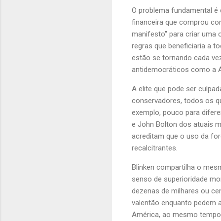
O problema fundamental é q
financeira que comprou co
manifesto" para criar uma 
regras que beneficiaria a t
estão se tornando cada ve
antidemocráticos como a Ar
A elite que pode ser culpad
conservadores, todos os q
exemplo, pouco para difer
e John Bolton dos atuais m
acreditam que o uso da for
recalcitrantes.
Blinken compartilha o mesm
senso de superioridade mor
dezenas de milhares ou cen
valentão enquanto pedem a
América, ao mesmo tempo e