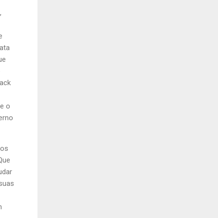
,
e
ata
ue
e
rack
de o
erno
nos
Que
udar
 suas
m