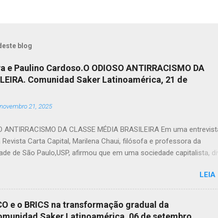
deste blog
ilva e Paulino Cardoso.O ODIOSO ANTIRRACISMO DA
EIRA. Comunidad Saker Latinoamérica, 21 de
novembro 21, 2025
O ANTIRRACISMO DA CLASSE MÉDIA BRASILEIRA Em uma entrevist
 Revista Carta Capital, Marilena Chaui, filósofa e professora da
ade de São Paulo,USP, afirmou que em uma sociedade capitalista, di
minadores e dominados, a classe média cumpre uma função: mes
LEIA
tidade, serve de correia de transmissão dos valores das classes
es. Ela, ao mesmo tempo em que possui o sonho de ser burguesia
com um pesadelo constante, cair na pobreza. Porém, como confun
O e o BRICS na transformação gradual da
om dinheiro, cria a ilusão de pertencer a burguesia por meio do co
omunidad Saker Latinoamérica, 06 de setembro,