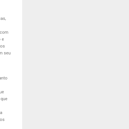
ças,
e com
o e
los
em seu
anto
que
 que
ca
vos