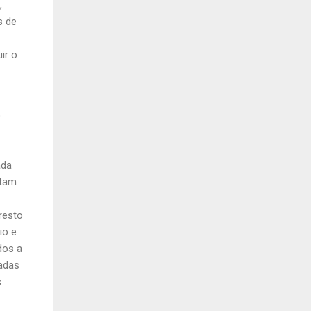
,
s de
ir o
o
ada
ntam
resto
io e
dos a
vadas
s