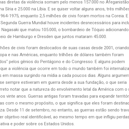
imas diretas da violência somam pelo menos 157.000 no Afeganistão
a Síria e 25.000 na Líbia. E se quiser voltar alguns anos, três milhõe
64-1975, enquanto 2,5 milhões de civis foram mortos na Coreia. E
egunda Guerra Mundial houve incidentes desnecessários para inclu
 Nagasaki que matou 105.000, o bombardeio de Tóquio adicionando
deio de Hamburgo e Dresden que juntos mataram 45.000.
lhões de civis foram deslocados de suas casas desde 2001, criand
ropa e nas Américas, enquanto trilhões de dólares também foram
ados" pelos gênios do Pentágono e do Congresso. E alguns podem
que a violência que ocorre em todo o mundo também foi internaliz
s em massa surgindo na mídia a cada poucos dias. Alguns argume
se sempre estiveram em guerra desde a sua fundação, o que seria
reto notar que a natureza do envolvimento letal da América com o 
 vinte anos. Guerras antigas foram travadas para expandir territór
ias com o mesmo propósito, o que significa que eles foram destina
za. Desde 11 de setembro, no entanto, as guerras estão sendo tra
 objetivo real identificável, ao mesmo tempo em que infligiu perda
elativa e poder sobre os Estados Unidos.