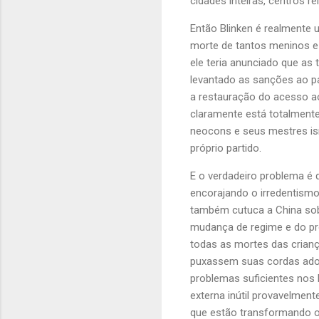
cidades inteiras, centros rel
Então Blinken é realmente
morte de tantos meninos e 
ele teria anunciado que as 
levantado as sanções ao p
a restauração do acesso a
claramente está totalmente
neocons e seus mestres is
próprio partido.
E o verdadeiro problema é 
encorajando o irredentismo
também cutuca a China sob
mudança de regime e do pro
todas as mortes das crianç
puxassem suas cordas ad
problemas suficientes nos 
externa inútil provavelment
que estão transformando o 