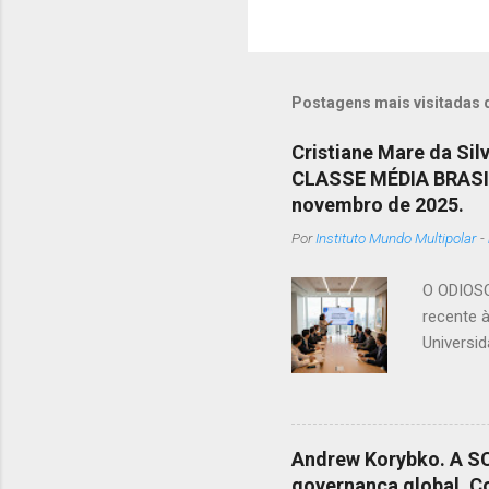
Postagens mais visitadas 
Cristiane Mare da S
CLASSE MÉDIA BRASIL
novembro de 2025.
Por
Instituto Mundo Multipolar
-
O ODIOS
recente à
Universid
entre do
sem iden
dominant
convive 
Andrew Korybko. A SC
capital c
governança global. C