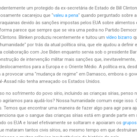
ndentemente um protegido da ex-secretária de Estado de Bill Clinton
mosamente cacarejou que "
valeu a pena
" quando perguntado sobre a
 iraquianas devido às sanções impostas pelos EUA sobre alimentos 
orma parece que sempre que se vira uma pedra no Partido Democr
Clintons. Blinken produziu recentemente e tuitou um
vídeo bizarro
q
humanidade" por trás da atual política síria, que ele ajudou a definir 
eita colaboração com Joe Biden enquanto servia sob o presidente Ba
strução de intervenção militar mais sanções que, inevitavelmente,
deslocamentos para a Europa e o Oriente Médio. A política era, des
ada a provocar uma "mudança de regime" em Damasco, embora o gov
r al-Assad não tenha ameaçado os Estados Unidos.
so no sofrimento do povo sírio, incluindo as crianças sírias, penso 
o agiríamos para ajudá-los? Nossa humanidade comum exige isso. 
. Temos que encontrar uma maneira de fazer algo para agir para aj
enciona que o sangue das crianças sírias está em grande parte em
ndo os EUA e Israel efetivamente se soltaram e apoiaram os
grupos
ue mataram tantos civis sírios, ao mesmo tempo em que destruíra