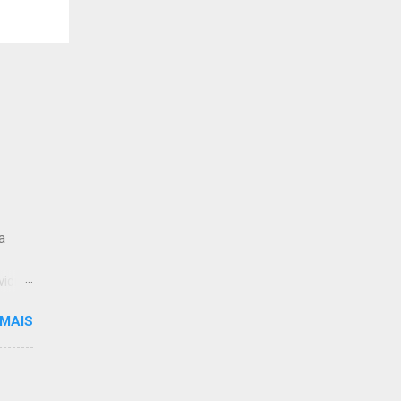
a
vidida
mo
 MAIS
,
de
nsumo