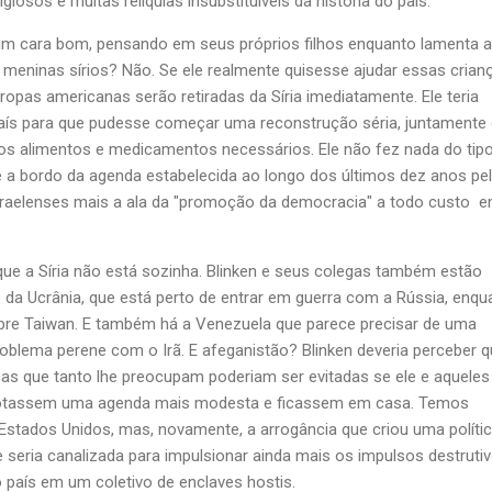
igiosos e muitas relíquias insubstituíveis da história do país.
 um cara bom, pensando em seus próprios filhos enquanto lamenta a
meninas sírios? Não. Se ele realmente quisesse ajudar essas crian
tropas americanas serão retiradas da Síria imediatamente. Ele teria
aís para que pudesse começar uma reconstrução séria, juntament
os alimentos e medicamentos necessários. Ele não fez nada do tip
 a bordo da agenda estabelecida ao longo dos últimos dez anos pe
raelenses mais a ala da "promoção da democracia" a todo custo 
que a Síria não está sozinha. Blinken e seus colegas também estão
 da Ucrânia, que está perto de entrar em guerra com a Rússia, enqu
re Taiwan. E também há a Venezuela que parece precisar de uma
blema perene com o Irã. E afeganistão? Blinken deveria perceber 
as que tanto lhe preocupam poderiam ser evitadas se ele e aqueles
otassem uma agenda mais modesta e ficassem em casa. Temos
Estados Unidos, mas, novamente, a arrogância que criou uma políti
e seria canalizada para impulsionar ainda mais os impulsos destruti
país em um coletivo de enclaves hostis.