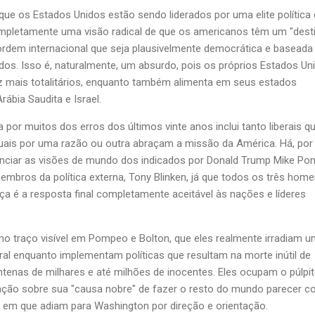
ue os Estados Unidos estão sendo liderados por uma elite política 
mpletamente uma visão radical de que os americanos têm um "dest
ordem internacional que seja plausivelmente democrática e basead
odos. Isso é, naturalmente, um absurdo, pois os próprios Estados Un
z mais totalitários, enquanto também alimenta em seus estados
ábia Saudita e Israel.
a por muitos dos erros dos últimos vinte anos inclui tanto liberais q
uais por uma razão ou outra abraçam a missão da América. Há, por
enciar as visões de mundo dos indicados por Donald Trump Mike P
embros da política externa, Tony Blinken, já que todos os três hom
ça é a resposta final completamente aceitável às nações e líderes
o traço visível em Pompeo e Bolton, que eles realmente irradiam 
al enquanto implementam políticas que resultam na morte inútil de
tenas de milhares e até milhões de inocentes. Eles ocupam o púlpi
ção sobre sua "causa nobre" de fazer o resto do mundo parecer c
m que adiam para Washington por direção e orientação.