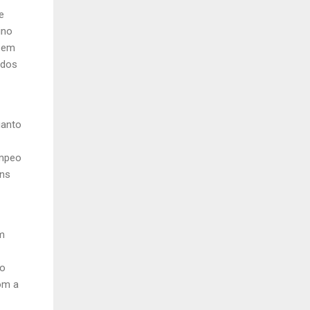
e
ino
a em
idos
uanto
ompeo
ens
um
to
om a