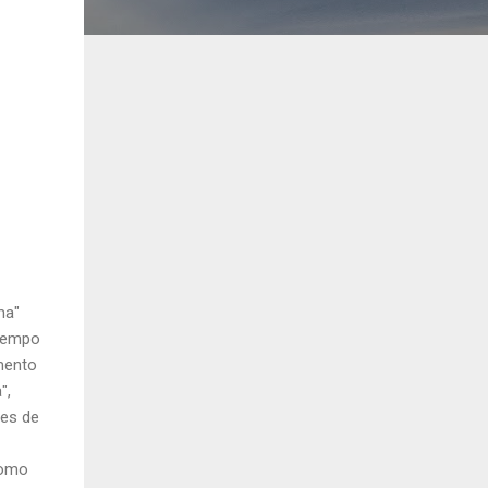
ma"
 tempo
mento
",
ões de
como