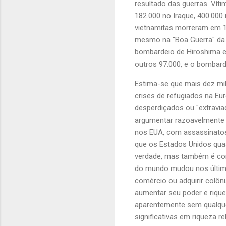
resultado das guerras. Vít
182.000 no Iraque, 400.000 n
vietnamitas morreram em 19
mesmo na "Boa Guerra" da S
bombardeio de Hiroshima e
outros 97.000, e o bombar
Estima-se que mais dez mi
crises de refugiados na Eu
desperdiçados ou "extravi
argumentar razoavelmente 
nos EUA, com assassinato
que os Estados Unidos qua
verdade, mas também é cor
do mundo mudou nos últimos
comércio ou adquirir colôn
aumentar seu poder e rique
aparentemente sem qualquer
significativas em riqueza r