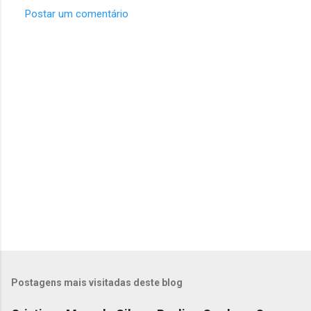
Postar um comentário
C
o
m
e
n
t
á
r
i
o
s
Postagens mais visitadas deste blog