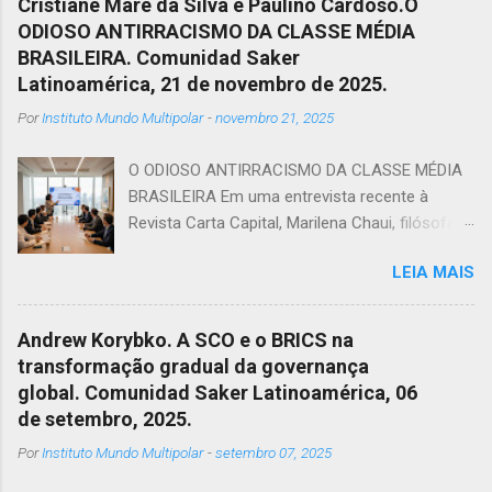
Cristiane Mare da Silva e Paulino Cardoso.O
ODIOSO ANTIRRACISMO DA CLASSE MÉDIA
BRASILEIRA. Comunidad Saker
Latinoamérica, 21 de novembro de 2025.
Por
Instituto Mundo Multipolar
-
novembro 21, 2025
O ODIOSO ANTIRRACISMO DA CLASSE MÉDIA
BRASILEIRA Em uma entrevista recente à
Revista Carta Capital, Marilena Chaui, filósofa e
professora da Universidade de São Paulo,USP,
LEIA MAIS
afirmou que em uma sociedade capitalista,
dividida entre dominadores e dominados, a
classe média cumpre uma função: mesmo
Andrew Korybko. A SCO e o BRICS na
sem identidade, serve de correia de
transformação gradual da governança
transmissão dos valores das classes
global. Comunidad Saker Latinoamérica, 06
dominantes. Ela, ao mesmo tempo em que
de setembro, 2025.
possui o sonho de ser burguesia, convive com
Por
Instituto Mundo Multipolar
-
setembro 07, 2025
um pesadelo constante, cair na pobreza.
Porém, como confunde capital com dinheiro,