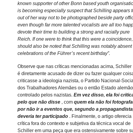
known supporter of other Bonn based youth organisation
is becoming especially suspect that Schilling appears 
out of her way not to be photographed beside party offic
even though far more talented vocalists are all too happ
devote their time to building a strong and racially pure
Reich. If one were to think that this were a coincidence, 
should also be noted that Schilling was notably absent
celebrations of the Führer’s recent birthday”.
Observe que nas críticas mencionadas acima, Schiller
é diretamente acusado de dizer ou fazer qualquer cois
criticasse a ideologia nazista, o Partido Nacional-Socia
dos Trabalhadores Alemães ou o então Estado alemão
controlado pelos nazistas.
Em vez disso, ela foi criti
pelo que não disse
, com
quem ela não foi fotograf
por não ir a eventos que, segundo a propagandista,
deveria ter participado
.
Finalmente, o artigo ofereci
crítica fora do contexto e subjetiva da técnica vocal de
Schiller em uma peça que era ostensivamente sobre s