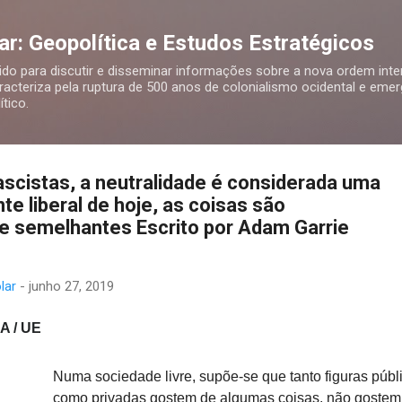
Pular para o conteúdo principal
r: Geopolítica e Estudos Estratégicos
o para discutir e disseminar informações sobre a nova ordem inte
racteriza pela ruptura de 500 anos de colonialismo ocidental e eme
tico.
scistas, a neutralidade é considerada uma
nte liberal de hoje, as coisas são
 semelhantes Escrito por Adam Garrie
lar
-
junho 27, 2019
A / UE
Numa sociedade livre, supõe-se que tanto figuras públ
como privadas gostem de algumas coisas, não gostem