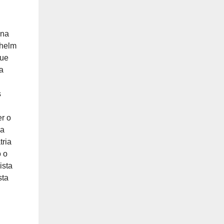
ina
lhelm
que
a
s
r o
sa
tria
o o
ista
sta