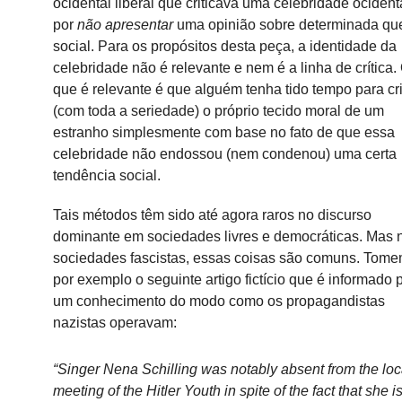
ocidental liberal que criticava uma celebridade ocident
por
não apresentar
uma opinião sobre determinada qu
social.
Para os propósitos desta peça, a identidade da
celebridade não é relevante e nem é a linha de crítica.
que é relevante é que alguém tenha tido tempo para cri
(com toda a seriedade) o próprio tecido moral de um
estranho simplesmente com base no fato de que essa
celebridade não endossou (nem condenou) uma certa
tendência social.
Tais métodos têm sido até agora raros no discurso
dominante em sociedades livres e democráticas.
Mas 
sociedades fascistas, essas coisas são comuns.
Tome
por exemplo o seguinte artigo fictício que é informado 
um conhecimento do modo como os propagandistas
nazistas operavam:
“Singer Nena Schilling was notably absent from the loc
meeting of the Hitler Youth in spite of the fact that she i