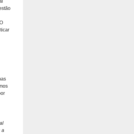
al
estão
O
ticar
nas
mos
por
al
s a