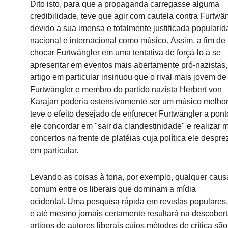
Dito isto, para que a propaganda carregasse alguma
credibilidade, teve que agir com cautela contra Furtwä
devido a sua imensa e totalmente justificada populari
nacional e internacional como músico.
Assim, a fim de
chocar Furtwängler em uma tentativa de forçá-lo a se
apresentar em eventos mais abertamente pró-nazistas
artigo em particular insinuou que o rival mais jovem de
Furtwängler e membro do partido nazista Herbert von
Karajan poderia ostensivamente ser um músico melho
teve o efeito desejado de enfurecer Furtwängler a pont
ele concordar em "sair da clandestinidade" e realizar 
concertos na frente de platéias cuja política ele despr
em particular.
Levando as coisas à tona, por exemplo, qualquer caus
comum entre os liberais que dominam a mídia
ocidental.
Uma pesquisa rápida em revistas populares,
e até mesmo jornais certamente resultará na descober
artigos de autores liberais cujos métodos de crítica são