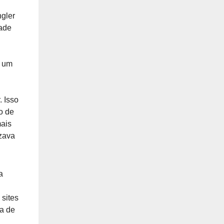
ngler
dade
, um
r.
Isso
o de
mais
ezava
a
 sites
ta de