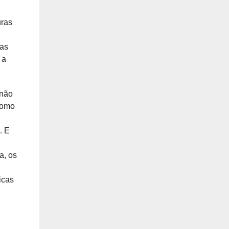
uras
cas
 a
 não
 como
o.
E
a, os
licas