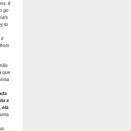
s. It
to go
ials
y to
it
 from
 não
a que
lista
cada
ada e
 ela
a uma
ua