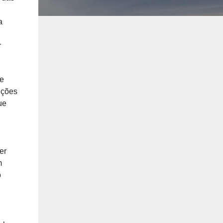
a
r
te
ições
ue
er
m
o