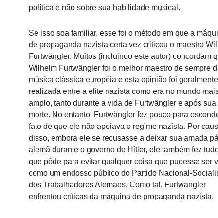
política e não sobre sua habilidade musical.
Se isso soa familiar, esse foi o método em que a máqu
de propaganda nazista certa vez criticou o maestro Wi
Furtwängler.
Muitos (incluindo este autor) concordam 
Wilhelm Furtwängler foi o melhor maestro de sempre d
música clássica européia e esta opinião foi geralmente
realizada entre a elite nazista como era no mundo mai
amplo, tanto durante a vida de Furtwängler e após sua
morte.
No entanto, Furtwängler fez pouco para esconde
fato de que ele não apoiava o regime nazista.
Por cau
disso, embora ele se recusasse a deixar sua amada pá
alemã durante o governo de Hitler, ele também fez tud
que pôde para evitar qualquer coisa que pudesse ser v
como um endosso público do Partido Nacional-Sociali
dos Trabalhadores Alemães.
Como tal, Furtwängler
enfrentou críticas da máquina de propaganda nazista.