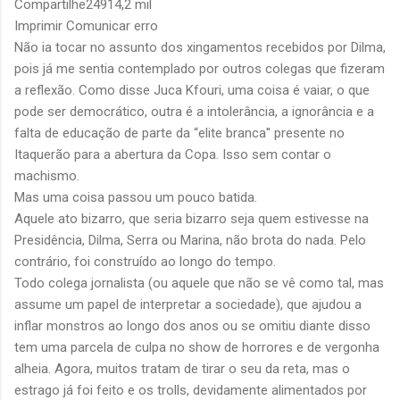
Compartilhe
249
14,2 mil
Imprimir
Comunicar erro
Não ia tocar no assunto dos xingamentos recebidos por Dilma,
pois já me sentia contemplado por outros colegas que fizeram
a reflexão. Como disse Juca Kfouri, uma coisa é vaiar, o que
pode ser democrático, outra é a intolerância, a ignorância e a
falta de educação de parte da “elite branca'' presente no
Itaquerão para a abertura da Copa. Isso sem contar o
machismo.
Mas uma coisa passou um pouco batida.
Aquele ato bizarro, que seria bizarro seja quem estivesse na
Presidência, Dilma, Serra ou Marina, não brota do nada. Pelo
contrário, foi construído ao longo do tempo.
Todo colega jornalista (ou aquele que não se vê como tal, mas
assume um papel de interpretar a sociedade), que ajudou a
inflar monstros ao longo dos anos ou se omitiu diante disso
tem uma parcela de culpa no show de horrores e de vergonha
alheia. Agora, muitos tratam de tirar o seu da reta, mas o
estrago já foi feito e os trolls, devidamente alimentados por