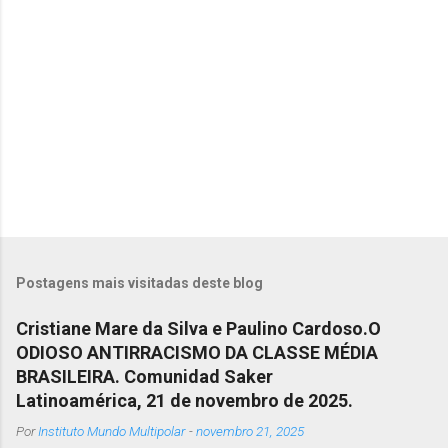
e
n
t
á
r
i
o
s
Postagens mais visitadas deste blog
Cristiane Mare da Silva e Paulino Cardoso.O
ODIOSO ANTIRRACISMO DA CLASSE MÉDIA
BRASILEIRA. Comunidad Saker
Latinoamérica, 21 de novembro de 2025.
Por
Instituto Mundo Multipolar
-
novembro 21, 2025