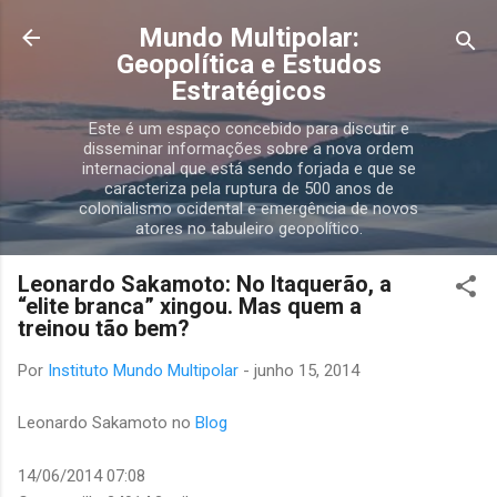
Pular para o conteúdo principal
Mundo Multipolar:
Geopolítica e Estudos
Estratégicos
Este é um espaço concebido para discutir e
disseminar informações sobre a nova ordem
internacional que está sendo forjada e que se
caracteriza pela ruptura de 500 anos de
colonialismo ocidental e emergência de novos
atores no tabuleiro geopolítico.
Leonardo Sakamoto: No Itaquerão, a
“elite branca” xingou. Mas quem a
treinou tão bem?
Por
Instituto Mundo Multipolar
-
junho 15, 2014
Leonardo Sakamoto no
Blog
14/06/2014
07:08