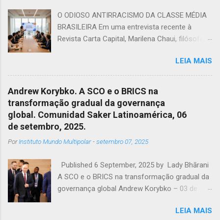
O ODIOSO ANTIRRACISMO DA CLASSE MÉDIA
BRASILEIRA Em uma entrevista recente à
Revista Carta Capital, Marilena Chaui, filósofa e
professora da Universidade de São Paulo,USP,
LEIA MAIS
afirmou que em uma sociedade capitalista,
dividida entre dominadores e dominados, a
classe média cumpre uma função: mesmo
Andrew Korybko. A SCO e o BRICS na
sem identidade, serve de correia de
transformação gradual da governança
transmissão dos valores das classes
global. Comunidad Saker Latinoamérica, 06
dominantes. Ela, ao mesmo tempo em que
de setembro, 2025.
possui o sonho de ser burguesia, convive com
Por
Instituto Mundo Multipolar
-
setembro 07, 2025
um pesadelo constante, cair na pobreza.
Porém, como confunde capital com dinheiro,
Published 6 September, 2025 by Lady Bhārani
cria a ilusão de pertencer a burguesia por meio
A SCO e o BRICS na transformação gradual da
do consumo de sinais de riqueza, o carro, a
governança global Andrew Korybko – 03 de
casa com seus inúmeros banheiros, as viagens
setembro de 2025 Os processos que estão se
internacionais. "Então, como ela controla o
LEIA MAIS
desenrolando levarão muito tempo para serem
pesadelo e o sonho? Bajulando os dominantes