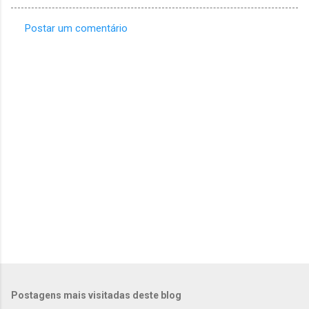
Postar um comentário
C
o
m
e
n
t
á
r
i
o
s
Postagens mais visitadas deste blog