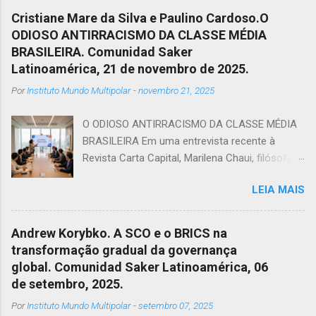
Cristiane Mare da Silva e Paulino Cardoso.O
ODIOSO ANTIRRACISMO DA CLASSE MÉDIA
BRASILEIRA. Comunidad Saker
Latinoamérica, 21 de novembro de 2025.
Por
Instituto Mundo Multipolar
-
novembro 21, 2025
O ODIOSO ANTIRRACISMO DA CLASSE MÉDIA
BRASILEIRA Em uma entrevista recente à
Revista Carta Capital, Marilena Chaui, filósofa e
professora da Universidade de São Paulo,USP,
LEIA MAIS
afirmou que em uma sociedade capitalista,
dividida entre dominadores e dominados, a
classe média cumpre uma função: mesmo
Andrew Korybko. A SCO e o BRICS na
sem identidade, serve de correia de
transformação gradual da governança
transmissão dos valores das classes
global. Comunidad Saker Latinoamérica, 06
dominantes. Ela, ao mesmo tempo em que
de setembro, 2025.
possui o sonho de ser burguesia, convive com
Por
Instituto Mundo Multipolar
-
setembro 07, 2025
um pesadelo constante, cair na pobreza.