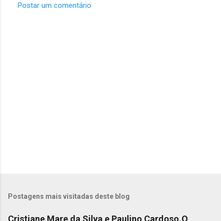
Postar um comentário
C
o
m
e
n
t
á
r
i
o
s
Postagens mais visitadas deste blog
Cristiane Mare da Silva e Paulino Cardoso.O