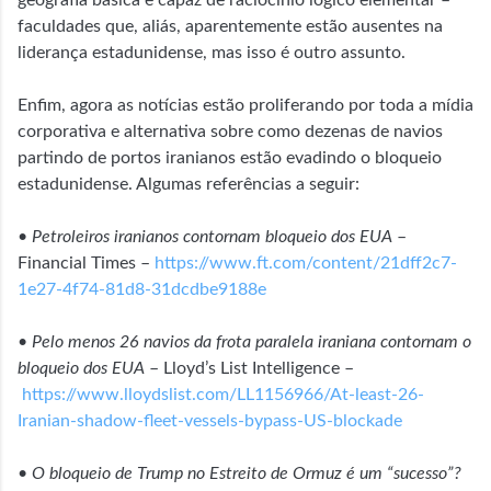
geografia básica e capaz de raciocínio logico elementar –
faculdades que, aliás, aparentemente estão ausentes na
liderança estadunidense, mas isso é outro assunto.
Enfim, agora as notícias estão proliferando por toda a mídia
corporativa e alternativa sobre como dezenas de navios
partindo de portos iranianos estão evadindo o bloqueio
estadunidense. Algumas referências a seguir:
•
Petroleiros iranianos contornam bloqueio dos EUA
–
Financial Times –
https://www.ft.com/content/21dff2c7-
1e27-4f74-81d8-31dcdbe9188e
•
Pelo menos 26 navios da frota paralela iraniana contornam o
bloqueio dos EUA
– Lloyd’s List Intelligence –
https://www.lloydslist.com/LL1156966/At-least-26-
Iranian-shadow-fleet-vessels-bypass-US-blockade
•
O bloqueio de Trump no Estreito de Ormuz é um “sucesso”?