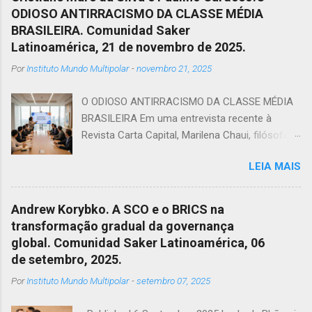
ODIOSO ANTIRRACISMO DA CLASSE MÉDIA
BRASILEIRA. Comunidad Saker
Latinoamérica, 21 de novembro de 2025.
Por
Instituto Mundo Multipolar
-
novembro 21, 2025
O ODIOSO ANTIRRACISMO DA CLASSE MÉDIA
BRASILEIRA Em uma entrevista recente à
Revista Carta Capital, Marilena Chaui, filósofa e
professora da Universidade de São Paulo,USP,
LEIA MAIS
afirmou que em uma sociedade capitalista,
dividida entre dominadores e dominados, a
classe média cumpre uma função: mesmo
Andrew Korybko. A SCO e o BRICS na
sem identidade, serve de correia de
transformação gradual da governança
transmissão dos valores das classes
global. Comunidad Saker Latinoamérica, 06
dominantes. Ela, ao mesmo tempo em que
de setembro, 2025.
possui o sonho de ser burguesia, convive com
Por
Instituto Mundo Multipolar
-
setembro 07, 2025
um pesadelo constante, cair na pobreza.
Porém, como confunde capital com dinheiro,