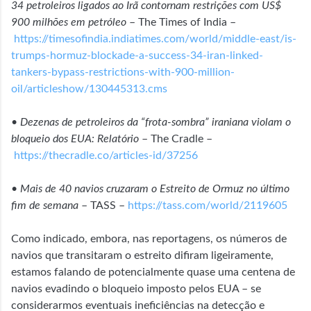
34 petroleiros ligados ao Irã contornam restrições com US$
900 milhões em petróleo
– The Times of India –
https://timesofindia.indiatimes.com/world/middle-east/is-
trumps-hormuz-blockade-a-success-34-iran-linked-
tankers-bypass-restrictions-with-900-million-
oil/articleshow/130445313.cms
•
Dezenas de petroleiros da “frota-sombra” iraniana violam o
bloqueio dos EUA: Relatório
– The Cradle –
https://thecradle.co/articles-id/37256
•
Mais de 40 navios cruzaram o Estreito de Ormuz no último
fim de semana
– TASS –
https://tass.com/world/2119605
Como indicado, embora, nas reportagens, os números de
navios que transitaram o estreito difiram ligeiramente,
estamos falando de potencialmente quase uma centena de
navios evadindo o bloqueio imposto pelos EUA – se
considerarmos eventuais ineficiências na detecção e