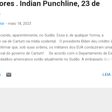
ores . Indian Punchline, 23 de
.
lar
-
maio 18, 2023
cendo, aparentemente, no Sudão. Essa é, de qualquer forma, a
sai de Cartum na mídia ocidental. O presidente Biden deu crédito 
nfirmar que, sob suas ordens, os militares dos EUA conduziram uma
ssoal do governo de Cartum”. De acordo com o Departamento de E
cidadãos americanos estão atualmente no Sudão. A embaixada dos
de trabalho excessiva - a par de sua Missão em Kiev - que não era
volume dos laços bilaterais EUA-Sudão, levando à especulação de que
LEIA
o
igência chave. No Chifre da África, os Estados do Golfo
am fundo nas complexidades da projeção de poder, rivalidade polític
 que recentemente ressurgiu como um espaço geoestratégico no qu
oncorrentes t...