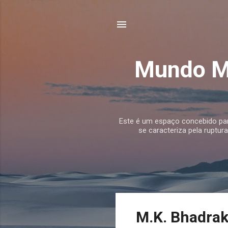
Mundo Mu
Este é um espaço concebido para
se caracteriza pela ruptur
P
M.K. Bhadrak
o