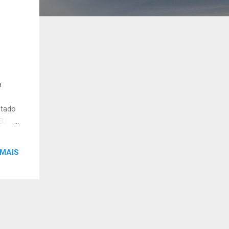
à
stado
 EUA
 era
 MAIS
a e
al