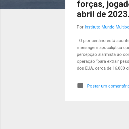
forças, jogad
s
t
abril de 2023
a
g
Por
Instituto Mundo Multipo
e
O pior cenário está aconte
n
mensagem apocalíptica que 
s
percepção alarmista ao co
operação “para extrair pe
dos EUA, cerca de 16.000 
em Cartum tinha uma força 
justificada pela escala e 
Postar um comentári
um posto avançado de intel
tradicionalmente mergulhar
conflito no Mar Vermelho,
atores globais e regionais c