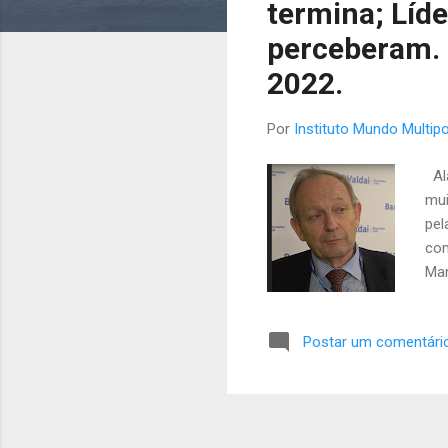
termina; Líd
s
t
perceberam. 
a
2022.
g
e
Por
Instituto Mundo Multipo
n
s
Ala
mui
pel
com
Man
pas
for
Postar um comentári
ale
per
já 
a A
Ric