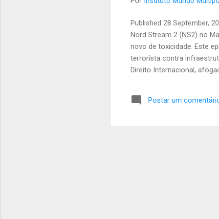
Por
Instituto Mundo Multipo
Published 28 September, 2
Nord Stream 2 (NS2) no Mar
novo de toxicidade. Este e
terrorista contra infraestr
Direito Internacional, afog
O ataque a ambos os oleod
separados perto da ilha d
Postar um comentári
operação sofisticada, real
excluiria, em princípio, os
de 15 metros). Quanto aos 
Copenhague – já que as águ