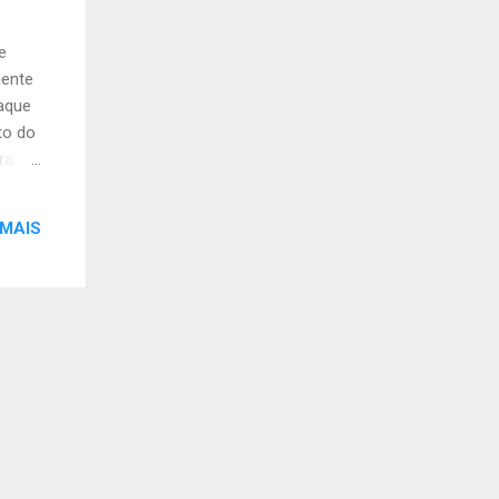
e
mente
taque
to do
ras”.
s
ma
 MAIS
Isso
alado
o de