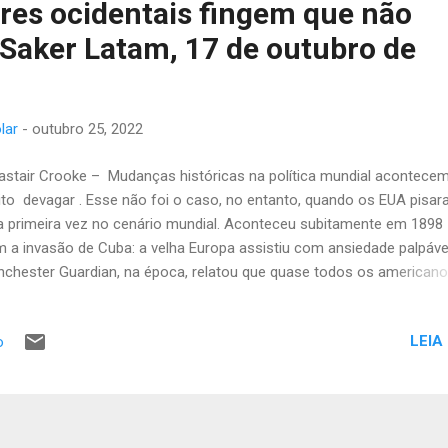
eres ocidentais fingem que não
Saker Latam, 17 de outubro de
lar
-
outubro 25, 2022
stair Crooke – Mudanças históricas na política mundial acontece
to devagar . Esse não foi o caso, no entanto, quando os EUA pisa
a primeira vez no cenário mundial. Aconteceu subitamente em 1898
 a invasão de Cuba: a velha Europa assistiu com ansiedade palpáve
chester Guardian, na época, relatou que quase todos os american
saram a abraçar esse novo zeitgeist expansionista. Os poucos crít
am “simplesmente ridicularizados por suas dores”. O Frankfurter Ze
LEIA
o
rtou contra “as consequências desastrosas de sua exuberância”, m
cebeu que os americanos não ouviriam. Em 1845, um artigo não as
havia dado origem ao slogan ‘Destino Manifesto’ – uma afirmação d
mérica tinha o destino de se expandir e ocupar as terras alheias. Sh
hman, em America’s Counter-Revolution, escreveu que esta última v