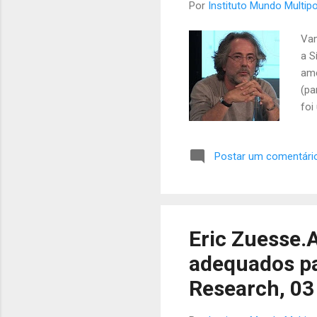
Por
Instituto Mundo Multipo
Vam
a S
ame
(pa
foi
pro
exp
Postar um comentári
gue
mud
Cao
exp
(NS
Eric Zuesse
imp
adequados par
ago
Research, 03