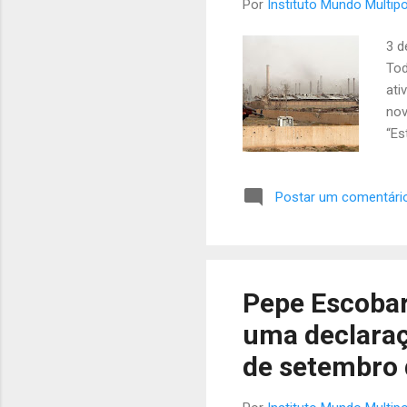
Por
Instituto Mundo Multipo
3 d
Tod
ati
nov
“Es
dei
col
Postar um comentári
sob
sur
rou
mil
adm
Pepe Escobar
sur
uma declaraç
Dep
de setembro 