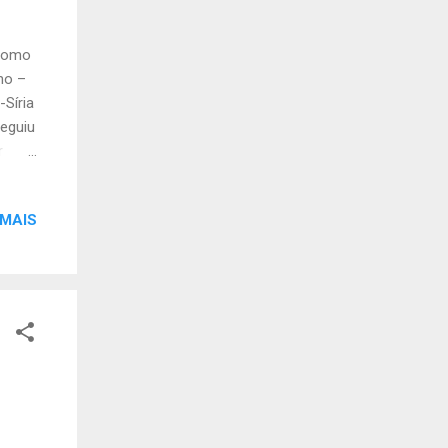
 como
ano –
Síria
eguiu
r
ubiu
o da
 MAIS
im a
do
2