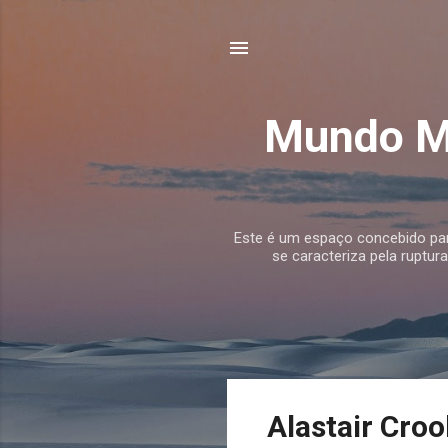
Mundo Mu
Este é um espaço concebido para
se caracteriza pela ruptur
P
Alastair Croo
o