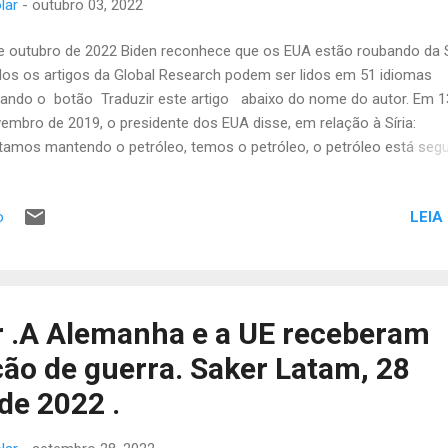
lar
-
outubro 03, 2022
e outubro de 2022 Biden reconhece que os EUA estão roubando da S
os os artigos da Global Research podem ser lidos em 51 idiomas
vando o botão Traduzir este artigo abaixo do nome do autor. Em 1
embro de 2019, o presidente dos EUA disse, em relação à Síria:
tamos mantendo o petróleo, temos o petróleo, o petróleo está segu
xamos as tropas para trás apenas pelo petróleo”. Isso foi em uma
etiva de imprensa , e nenhum dos repórteres lhe fez qualquer pergu
LEIA
o
re essa declaração. Eles certamente acharam normal, e não
preendente, ouvir um presidente americano dizer que nosso país es
bando petróleo de um país que invadimos e ainda estamos ocupan
itarmente, apesar de não ter autoridade legal para posicionar tropas 
itindo publicamente a gangsterismo, da forma mais ousada (mas 
 .A Alemanha e a UE receberam
preender ninguém ali). Essa declaração seguiu-se a uma declaração
ão de guerra. Saker Latam, 28
artamento de 'Defesa' dos ...
de 2022 .