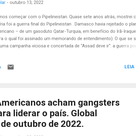
lar
-
outubro 13, 2022
os começar com o Pipelineistan. Quase sete anos atrás, mostrei
íria foi a guerra final do Pipelineistan . Damasco havia rejeitado o pl
ricano – de um gasoduto Qatar-Turquia, em benefício do Irã-Iraque-
ra o qual foi assinado um memorando de entendimento). O que se s
 uma campanha viciosa e concertada de “Assad deve ir”: a guerra po
curação como o caminho para a mudança de regime. O dial tóxico s
onencialmente com a instrumentalização do ISIS – mais um capítul
LEIA
o
rra do terror (itálico meu). A Rússia bloqueou o ISIS, impedindo ass
ança de regime em Damasco. O oleoduto favorecido pelo Império 
s mordeu a poeira. Agora, o Império finalmente exigiu o retorno,
lodindo os oleodutos existentes – Nord Stream (NS) e Nord Steam 
2) – transportando ou prestes a transportar gás russo para um
.Americanos acham gangsters
ortante concorrente econômico imperial: a UE. Todos nós sabemos
a liderar o país. Global
ra que a Linha B do NS2 não foi bombardeada, ou mesmo perf...
 de outubro de 2022.