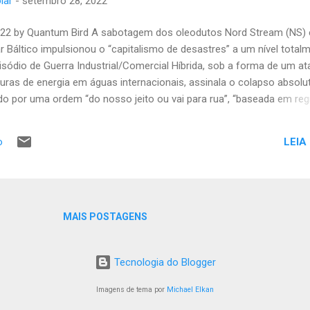
lar
-
setembro 28, 2022
022 by Quantum Bird A sabotagem dos oleodutos Nord Stream (NS) 
 Báltico impulsionou o “capitalismo de desastres” a um nível total
pisódio de Guerra Industrial/Comercial Híbrida, sob a forma de um a
uturas de energia em águas internacionais, assinala o colapso absolu
ado por uma ordem “do nosso jeito ou vai para rua”, “baseada em reg
utos consistiu em múltiplas cargas explosivas detonadas em ramo
inamarquesa de Bornholm, mas em águas internacionais. Essa foi u
LEIA
o
izada às escondidas nas profundezas dos estreitos dinamarqueses. 
 submarinos (os navios que entram no Báltico estão limitados a um c
possíveis navios “invisíveis”, eles só poderiam vagar com permissã
...
MAIS POSTAGENS
Tecnologia do Blogger
Imagens de tema por
Michael Elkan