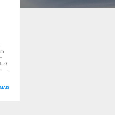
m
ram
 –
l… O
os
icos
itung
 MAIS
as
sinado
e que
eldon
isão