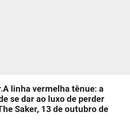
ramente tinha “Império em seu cerne”. Esse ethos de ‘Destino’ marc
to de virada da antiga dinâmica de desc...
.A linha vermelha tênue: a
e se dar ao luxo de perder
The Saker, 13 de outubro de